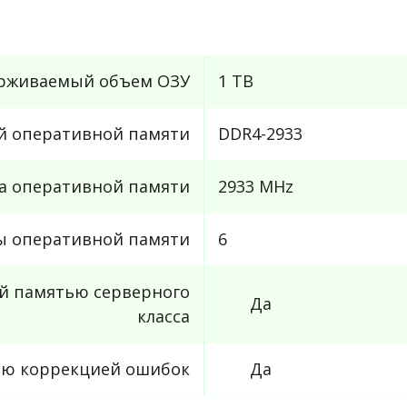
рживаемый объем ОЗУ
1 TB
й оперативной памяти
DDR4-2933
та оперативной памяти
2933 MHz
ы оперативной памяти
6
й памятью серверного
Да
класса
ью коррекцией ошибок
Да