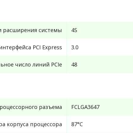
и расширения системы
4S
интерфейса PCI Express
3.0
ьное число линий PCIe
48
роцессорного разъема
FCLGA3647
ра корпуса процессора
87°C