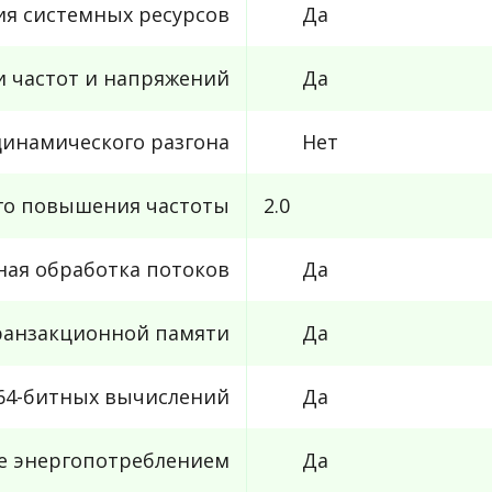
ия системных ресурсов
Да
и частот и напряжений
Да
инамического разгона
Нет
го повышения частоты
2.0
ная обработка потоков
Да
ранзакционной памяти
Да
64-битных вычислений
Да
е энергопотреблением
Да