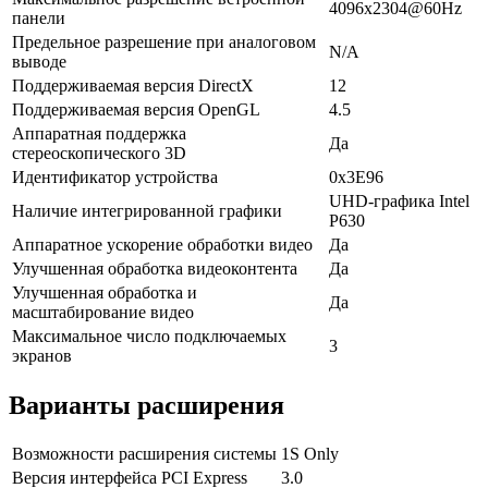
4096x2304@60Hz
панели
Предельное разрешение при аналоговом
N/A
выводе
Поддерживаемая версия DirectX
12
Поддерживаемая версия OpenGL
4.5
Аппаратная поддержка
Да
стереоскопического 3D
Идентификатор устройства
0x3E96
UHD-графика Intel
Наличие интегрированной графики
P630
Аппаратное ускорение обработки видео
Да
Улучшенная обработка видеоконтента
Да
Улучшенная обработка и
Да
масштабирование видео
Максимальное число подключаемых
3
экранов
Варианты расширения
Возможности расширения системы
1S Only
Версия интерфейса PCI Express
3.0