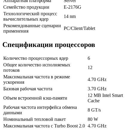
Аппаратная платформа
Server
Семейство продукции
E-2176G
Технологический процесс
14 nm
вычислительных ядер
Рекомендованные сценарии
PC/Client/Tablet
применения
Спецификации процессоров
Количество процессорных ядер
6
Общее количество исполняемых
12
потоков
Максимальная частота в режиме
4.70 GHz
ускорения
Базовая рабочая частота
3.70 GHz
12 MB Intel Smart
Объем встроенной кэш-памяти
Cache
Рабочая частота интерфейса обмена
8 GT/s
данными
Номинальный тепловой пакет
80 W
Максимальная частота с Turbo Boost 2.0
4.70 GHz