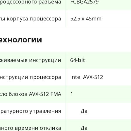
роцессорного разъема
FCBGA2579
ты корпуса процессора
52.5 x 45mm
ехнологии
живаемые инструкции
64-bit
нструкции процессора
Intel AVX-512
сло блоков AVX-512 FMA
1
ратурного управления
Да
ного времени отклика
Да