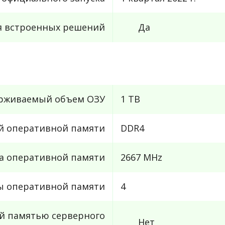
я встроенных решений
Да
рживаемый объем ОЗУ
1 TB
й оперативной памяти
DDR4
та оперативной памяти
2667 MHz
ы оперативной памяти
4
й памятью серверного
Нет