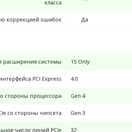
класса
ью коррекцией ошибок
Да
и расширения системы
1S Only
интерфейса PCI Express
4.0
со стороны процессора
Gen 4
Ie со стороны чипсета
Gen 3
ьное число линий PCIe
32