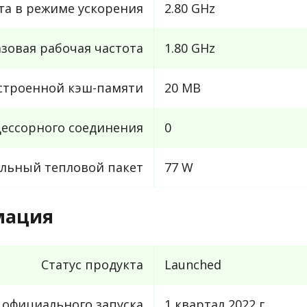
та в режиме ускорения
2.80 GHz
азовая рабочая частота
1.80 GHz
строенной кэш-памяти
20 MB
ессорного соединения
0
льный тепловой пакет
77 W
мация
Статус продукта
Launched
 официального запуска
1 квартал 2022 г.