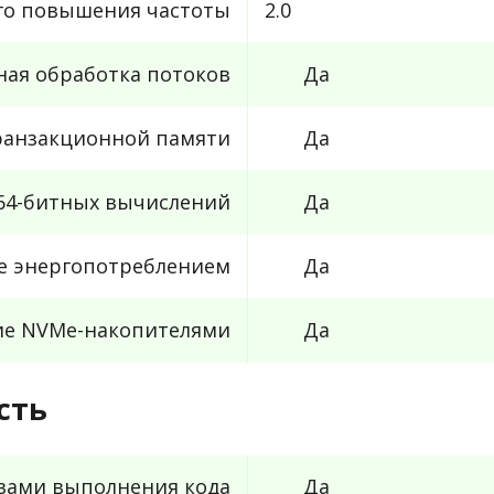
го повышения частоты
2.0
ная обработка потоков
Да
ранзакционной памяти
Да
64-битных вычислений
Да
е энергопотреблением
Да
ие NVMe-накопителями
Да
сть
вами выполнения кода
Да