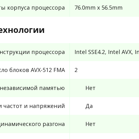
ты корпуса процессора
76.0mm x 56.5mm
ехнологии
нструкции процессора
Intel SSE4.2, Intel AVX, 
сло блоков AVX-512 FMA
2
онезависимой памятью
Нет
и частот и напряжений
Да
инамического разгона
Нет