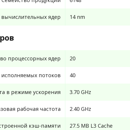
с вычислительных ядер
14 nm
ров
во процессорных ядер
20
 исполняемых потоков
40
та в режиме ускорения
3.70 GHz
азовая рабочая частота
2.40 GHz
строенной кэш-памяти
27.5 MB L3 Cache