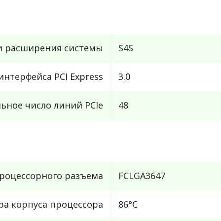
и расширения системы
S4S
интерфейса PCI Express
3.0
ьное число линий PCIe
48
роцессорного разъема
FCLGA3647
ра корпуса процессора
86°C