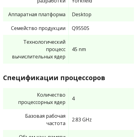
разработки
Yorkfield
Аппаратная платформа
Desktop
Семейство продукции
Q9550S
Технологический
процесс
45 nm
вычислительных ядер
Спецификации процессоров
Количество
4
процессорных ядер
Базовая рабочая
2.83 GHz
частота