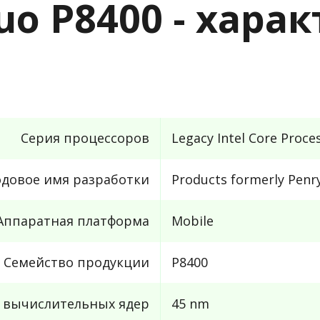
Duo P8400 - хар
Серия процессоров
Legacy Intel Core Proce
одовое имя разработки
Products formerly Penr
Аппаратная платформа
Mobile
Семейство продукции
P8400
с вычислительных ядер
45 nm