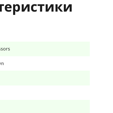
актеристики
ssors
yn