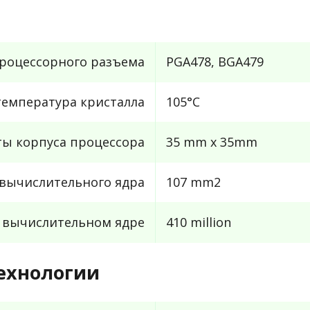
роцессорного разъема
PGA478, BGA479
емпература кристалла
105°C
ты корпуса процессора
35 mm x 35mm
 вычислительного ядра
107 mm2
в вычислительном ядре
410 million
ехнологии