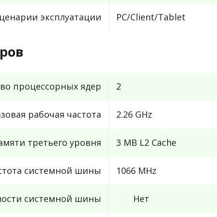
ценарии эксплуатации
PC/Client/Tablet
ров
во процессорных ядер
2
азовая рабочая частота
2.26 GHz
амяти третьего уровня
3 MB L2 Cache
стота системной шины
1066 MHz
ности системной шины
Нет