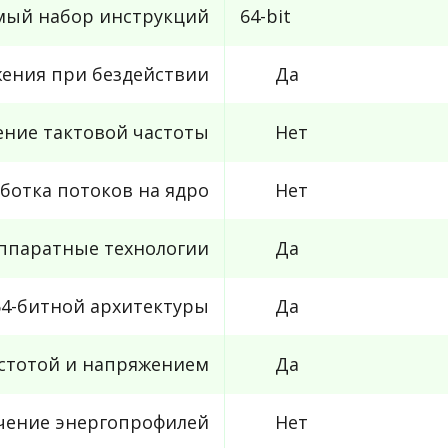
ый набор инструкций
64-bit
ения при бездействии
Да
ние тактовой частоты
Нет
ботка потоков на ядро
Нет
ппаратные технологии
Да
4-битной архитектуры
Да
стотой и напряжением
Да
чение энергопрофилей
Нет