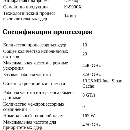
Аппаратная платформа
Desktop
Семейство продукции
i9-9900X
Технологический процесс
14 nm
вычислительных ядер
Спецификации процессоров
Количество процессорных ядер
10
Общее количество исполняемых
20
потоков
Максимальная частота в режиме
4.40 GHz
ускорения
Базовая рабочая частота
3.50 GHz
19.25 MB Intel Smart
Объем встроенной кэш-памяти
Cache
Рабочая частота интерфейса обмена
8 GT/s
данными
Количество межпроцессорных
0
соединений
Номинальный тепловой пакет
165 W
Максимальная частота для
4.50 GHz
приоритетных ядер