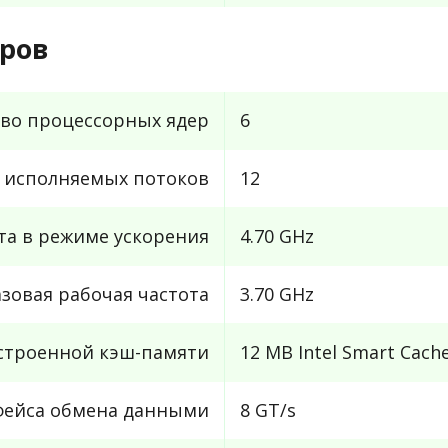
ров
во процессорных ядер
6
 исполняемых потоков
12
та в режиме ускорения
4.70 GHz
азовая рабочая частота
3.70 GHz
строенной кэш-памяти
12 MB Intel Smart Cach
рфейса обмена данными
8 GT/s