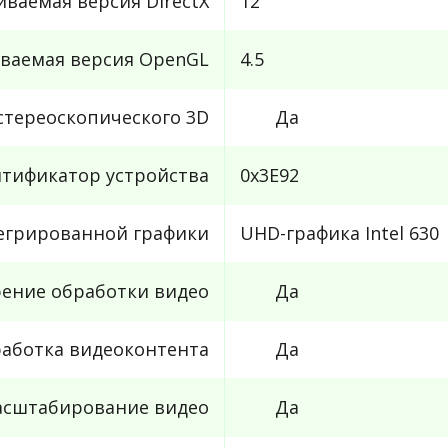
ваемая версия DirectX
12
ваемая версия OpenGL
4.5
стереоскопического 3D
Да
тификатор устройства
0x3E92
егрированной графики
UHD-графика Intel 630
рение обработки видео
Да
аботка видеоконтента
Да
асштабирование видео
Да