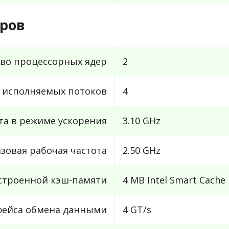
ров
во процессорных ядер
2
 исполняемых потоков
4
та в режиме ускорения
3.10 GHz
азовая рабочая частота
2.50 GHz
строенной кэш-памяти
4 MB Intel Smart Cache
рфейса обмена данными
4 GT/s