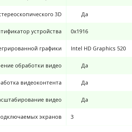
стереоскопического 3D
Да
тификатор устройства
0x1916
егрированной графики
Intel HD Graphics 520
рение обработки видео
Да
аботка видеоконтента
Да
асштабирование видео
Да
подключаемых экранов
3