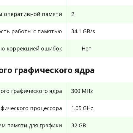
ы оперативной памяти
2
ость работы с памятью
34.1 GB/s
ью коррекцией ошибок
Нет
го графического ядра
ого графического ядра
300 MHz
афического процессора
1.05 GHz
м памяти для графики
32 GB