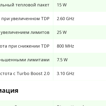
льный тепловой пакет
15 W
 при увеличенном TDP
2.60 GHz
 увеличением лимитов
25 W
ота при снижении TDP
800 MHz
меньшенными лимитами
7.5 W
тота с Turbo Boost 2.0
3.10 GHz
мация