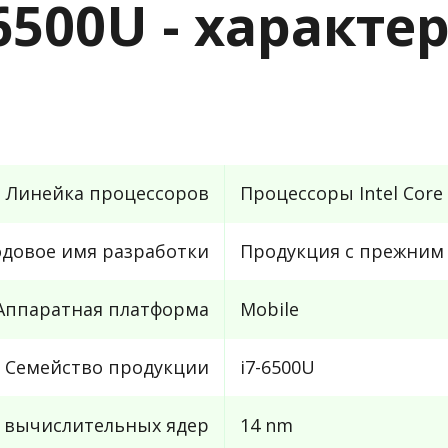
7-6500U - характ
Линейка процессоров
Процессоры Intel Core 
одовое имя разработки
Продукция с прежним 
Аппаратная платформа
Mobile
Семейство продукции
i7-6500U
с вычислительных ядер
14 nm