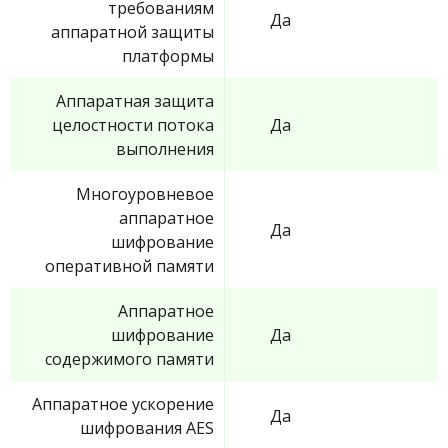
требованиям
Да
аппаратной защиты
платформы
Аппаратная защита
целостности потока
Да
выполнения
Многоуровневое
аппаратное
Да
шифрование
оперативной памяти
Аппаратное
шифрование
Да
содержимого памяти
Аппаратное ускорение
Да
шифрования AES