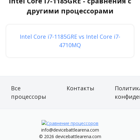
Intel Core i7-1185GRE - сравнения с
другими процессорами
Intel Core i7-1185GRE vs Intel Core i7-
4710MQ
Все
Контакты
Политик
процессоры
конфиде
info@devicebattlearena.com
© 2026 devicebattlearena.com