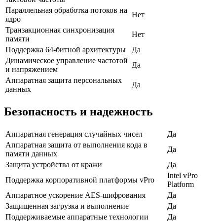
Параллельная обработка потоков на
Нет
ядро
Транзакционная синхронизация
Нет
памяти
Поддержка 64-битной архитектуры
Да
Динамическое управление частотой
Да
и напряжением
Аппаратная защита персональных
Да
данных
Безопасность и надежность
Аппаратная генерация случайных чисел
Да
Аппаратная защита от выполнения кода в
Да
памяти данных
Защита устройства от кражи
Да
Intel vPro
Поддержка корпоративной платформы vPro
Platform
Аппаратное ускорение AES-шифрования
Да
Защищенная загрузка и выполнение
Да
Поддерживаемые аппаратные технологии
Да