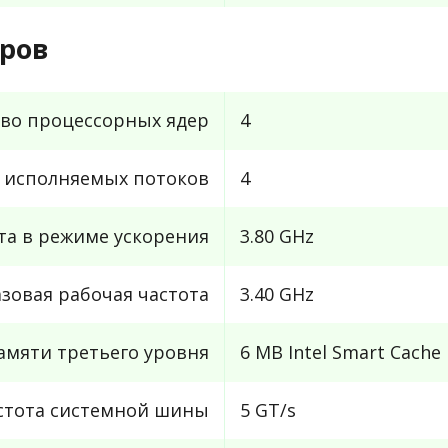
ров
во процессорных ядер
4
 исполняемых потоков
4
та в режиме ускорения
3.80 GHz
азовая рабочая частота
3.40 GHz
амяти третьего уровня
6 MB Intel Smart Cache
стота системной шины
5 GT/s