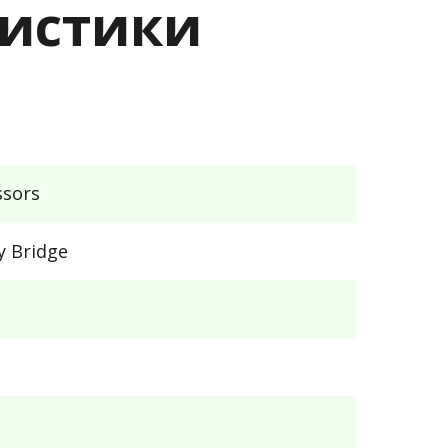
еристики
ssors
y Bridge