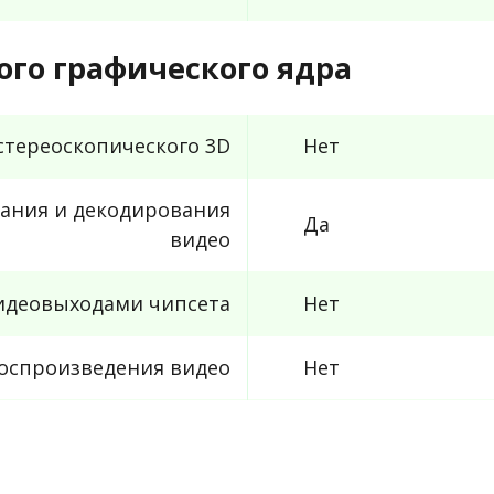
го графического ядра
стереоскопического 3D
Нет
ания и декодирования
Да
видео
видеовыходами чипсета
Нет
воспроизведения видео
Нет