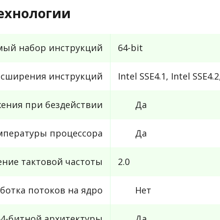
ехнологии
ый набор инструкций
64-bit
сширения инструкций
Intel SSE4.1, Intel SSE4.2
ения при бездействии
Да
мпературы процессора
Да
ние тактовой частоты
2.0
ботка потоков на ядро
Нет
4-битной архитектуры
Да