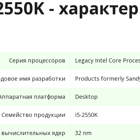
5-2550K - характ
Серия процессоров
Legacy Intel Core Proce
одовое имя разработки
Products formerly Sand
Аппаратная платформа
Desktop
Семейство продукции
i5-2550K
с вычислительных ядер
32 nm