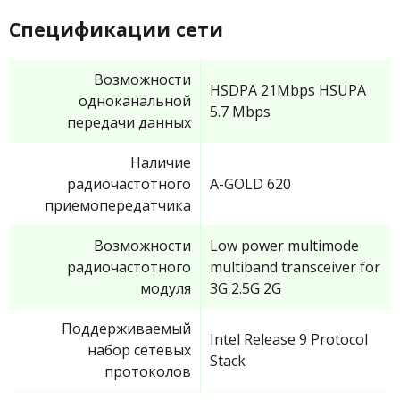
Спецификации сети
Возможности
HSDPA 21Mbps HSUPA
одноканальной
5.7 Mbps
передачи данных
Наличие
радиочастотного
A-GOLD 620
приемопередатчика
Возможности
Low power multimode
радиочастотного
multiband transceiver for
модуля
3G 2.5G 2G
Поддерживаемый
Intel Release 9 Protocol
набор сетевых
Stack
протоколов