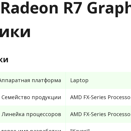
 Radeon R7 Graph
тики
ки
Аппаратная платформа
Laptop
Семейство продукции
AMD FX-Series Processo
Линейка процессоров
AMD FX-Series Processo
одовое имя разработки
"Kaveri"