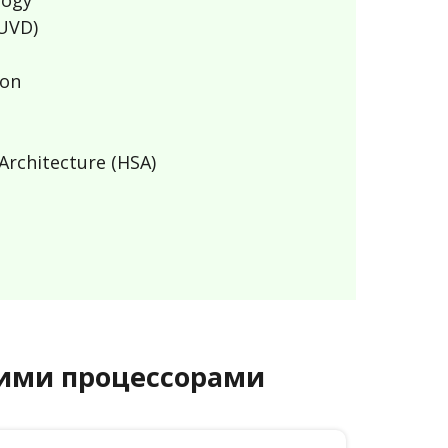
logy
(UVD)
ion
rchitecture (HSA)
угими процессорами