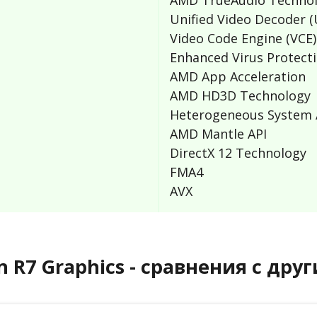
AMD TrueAudio Techno
Unified Video Decoder 
Video Code Engine (VCE)
Enhanced Virus Protect
AMD App Acceleration
AMD HD3D Technology
Heterogeneous System A
AMD Mantle API
DirectX 12 Technology
FMA4
AVX
on R7 Graphics - сравнения с др