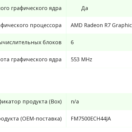
ого графического ядра
Да
афического процессора
AMD Radeon R7 Graphic
вычислительных блоков
6
тота графического ядра
553 MHz
икатор продукта (Box)
n/a
одукта (OEM-поставка)
FM7500ECH44JA