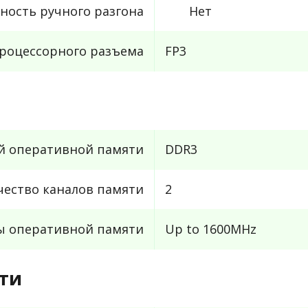
ность ручного разгона
Нет
роцессорного разъема
FP3
й оперативной памяти
DDR3
чество каналов памяти
2
ы оперативной памяти
Up to 1600MHz
ти