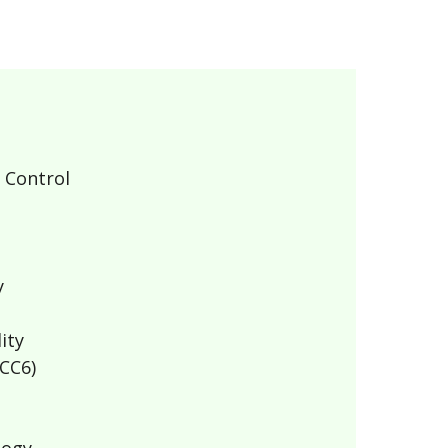
 Control
y
ity
CC6)