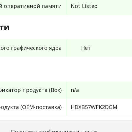
й оперативной памяти
Not Listed
ти
ого графического ядра
Нет
икатор продукта (Box)
n/a
одукта (OEM-поставка)
HDXB57WFK2DGM
Политика конфиденциальности