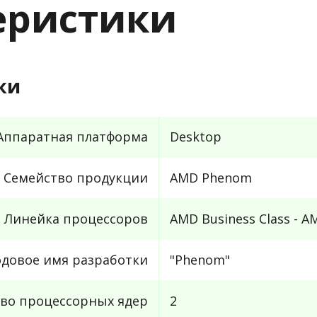
теристики
ки
Аппаратная платформа
Desktop
Семейство продукции
AMD Phenom
Линейка процессоров
AMD Business Class - 
одовое имя разработки
"Phenom"
во процессорных ядер
2