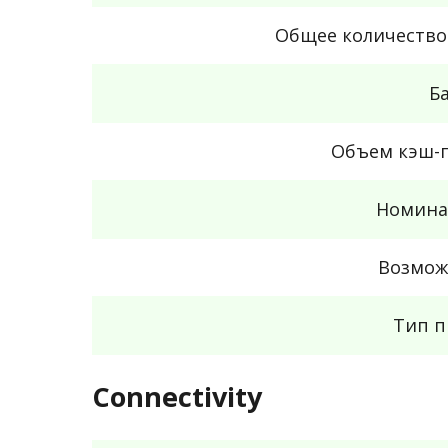
Общее количество
Б
Объем кэш-п
Номина
Возмож
Тип п
Connectivity