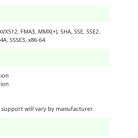
AVX512, FMA3, MMX(+), SHA, SSE, SSE2,
E4A, SSSE3, x86-64
tion
tion
support will vary by manufacturer.