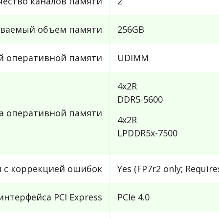
чество каналов памяти
2
ваемый объем памяти
256GB
й оперативной памяти
UDIMM
4x2R
DDR5-5600
та оперативной памяти
4x2R
LPDDR5x-7500
 с коррекцией ошибок
Yes (FP7r2 only; Requir
интерфейса PCI Express
PCIe 4.0