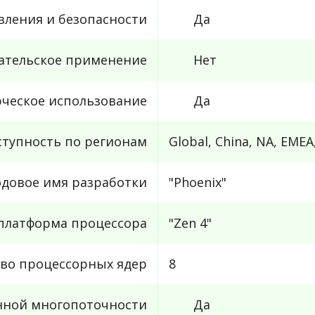
вления и безопасности
Да
ательское применение
Нет
ческое использование
Да
ступность по регионам
Global, China, NA, EMEA
одовое имя разработки
"Phoenix"
платформа процессора
"Zen 4"
во процессорных ядер
8
нной многопоточности
Да