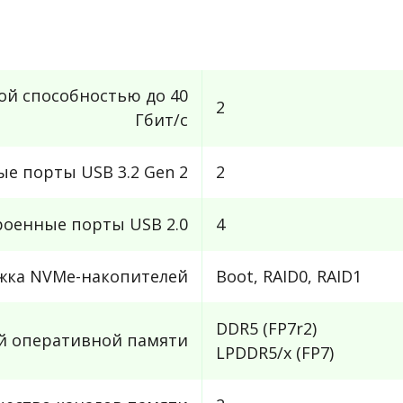
ой способностью до 40
2
Гбит/с
е порты USB 3.2 Gen 2
2
роенные порты USB 2.0
4
жка NVMe-накопителей
Boot, RAID0, RAID1
DDR5 (FP7r2)
й оперативной памяти
LPDDR5/x (FP7)