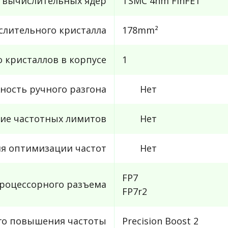
с вычислительных ядер
TSMC 4nm FinFET
лительного кристалла
178mm²
 кристаллов в корпусе
1
ность ручного разгона
Нет
ие частотных лимитов
Нет
ля оптимизации частот
Нет
FP7
роцессорного разъема
FP7r2
го повышения частоты
Precision Boost 2