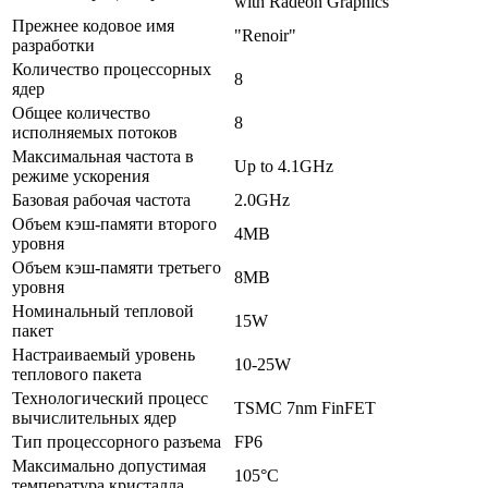
with Radeon Graphics
Прежнее кодовое имя
"Renoir"
разработки
Количество процессорных
8
ядер
Общее количество
8
исполняемых потоков
Максимальная частота в
Up to 4.1GHz
режиме ускорения
Базовая рабочая частота
2.0GHz
Объем кэш-памяти второго
4MB
уровня
Объем кэш-памяти третьего
8MB
уровня
Номинальный тепловой
15W
пакет
Настраиваемый уровень
10-25W
теплового пакета
Технологический процесс
TSMC 7nm FinFET
вычислительных ядер
Тип процессорного разъема
FP6
Максимально допустимая
105°C
температура кристалла