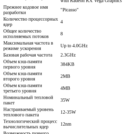
with Radeon RX Vega Graphics
Прежнее кодовое имя
"Picasso"
разработки
Количество процессорных
4
ядер
Общее количество
8
исполняемых потоков
Максимальная частота в
Up to 4.0GHz
режиме ускорения
Базовая рабочая частота
2.3GHz
Объем кэш-памяти
384KB
первого уровня
Объем кэш-памяти
2MB
второго уровня
Объем кэш-памяти
4MB
третьего уровня
Номинальный тепловой
35W
пакет
Настраиваемый уровень
12-35W
теплового пакета
Технологический процесс
12nm
вычислительных ядер
Возможность ручного