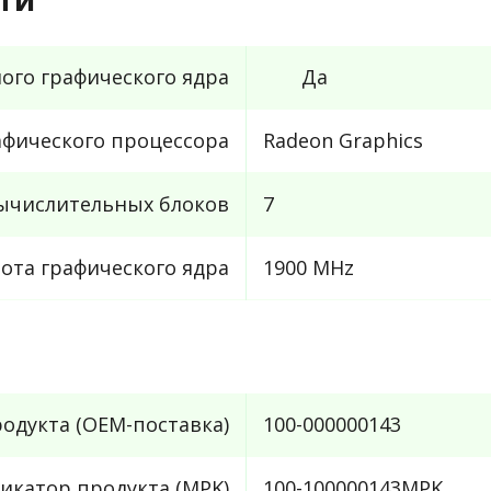
ого графического ядра
Да
афического процессора
Radeon Graphics
вычислительных блоков
7
тота графического ядра
1900 MHz
одукта (OEM-поставка)
100-000000143
икатор продукта (MPK)
100-100000143MPK