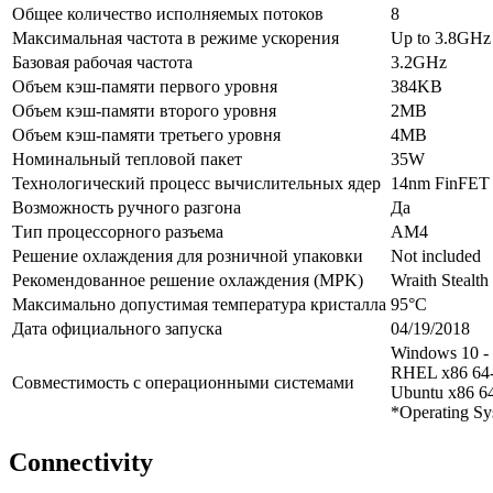
Общее количество исполняемых потоков
8
Максимальная частота в режиме ускорения
Up to 3.8GHz
Базовая рабочая частота
3.2GHz
Объем кэш-памяти первого уровня
384KB
Объем кэш-памяти второго уровня
2MB
Объем кэш-памяти третьего уровня
4MB
Номинальный тепловой пакет
35W
Технологический процесс вычислительных ядер
14nm FinFET
Возможность ручного разгона
Да
Тип процессорного разъема
AM4
Решение охлаждения для розничной упаковки
Not included
Рекомендованное решение охлаждения (MPK)
Wraith Stealth
Максимально допустимая температура кристалла
95°C
Дата официального запуска
04/19/2018
Windows 10 - 
RHEL x86 64-
Совместимость с операционными системами
Ubuntu x86 64
*Operating Sys
Connectivity