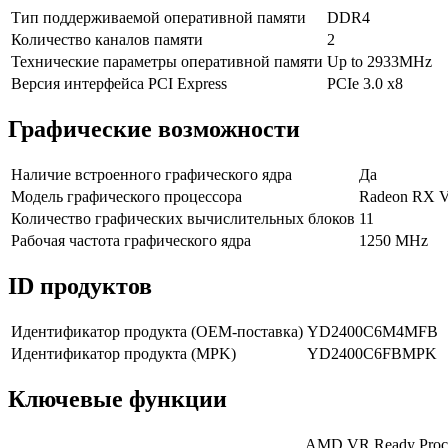
Тип поддерживаемой оперативной памяти
DDR4
Количество каналов памяти
2
Технические параметры оперативной памяти
Up to 2933MHz
Версия интерфейса PCI Express
PCIe 3.0 x8
Графические возможности
Наличие встроенного графического ядра
Да
Модель графического процессора
Radeon RX Ve
Количество графических вычислительных блоков
11
Рабочая частота графического ядра
1250 MHz
ID продуктов
Идентификатор продукта (OEM-поставка)
YD2400C6M4MFB
Идентификатор продукта (MPK)
YD2400C6FBMPK
Ключевые функции
AMD VR Ready Proce