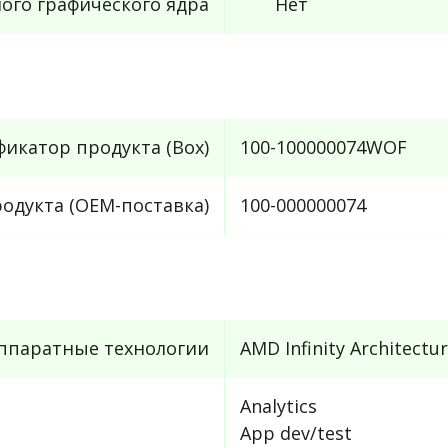
ого графического ядра
Нет
икатор продукта (Box)
100-100000074WOF
одукта (OEM-поставка)
100-000000074
ппаратные технологии
AMD Infinity Architectu
Analytics
App dev/test