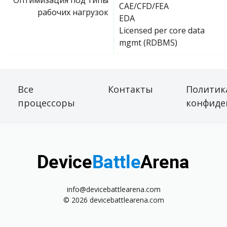
CAE/CFD/FEA
рабочих нагрузок
EDA
Licensed per core data
mgmt (RDBMS)
Все
Контакты
Политик
процессоры
конфиде
info@devicebattlearena.com
© 2026 devicebattlearena.com