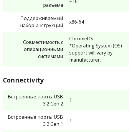
FT6
разъема
Поддерживаемый
x86-64
набор инструкций
ChromeOS
Совместимость с
*Operating System (OS)
операционными
support will vary by
системами
manufacturer.
Connectivity
Встроенные порты USB
1
3.2 Gen 2
Встроенные порты USB
1
3.2 Gen 1