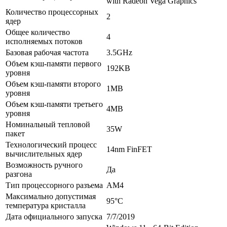
with Radeon Vega Graphics
Количество процессорных
2
ядер
Общее количество
4
исполняемых потоков
Базовая рабочая частота
3.5GHz
Объем кэш-памяти первого
192KB
уровня
Объем кэш-памяти второго
1MB
уровня
Объем кэш-памяти третьего
4MB
уровня
Номинальный тепловой
35W
пакет
Технологический процесс
14nm FinFET
вычислительных ядер
Возможность ручного
Да
разгона
Тип процессорного разъема
AM4
Максимально допустимая
95°C
температура кристалла
Дата официального запуска
7/7/2019