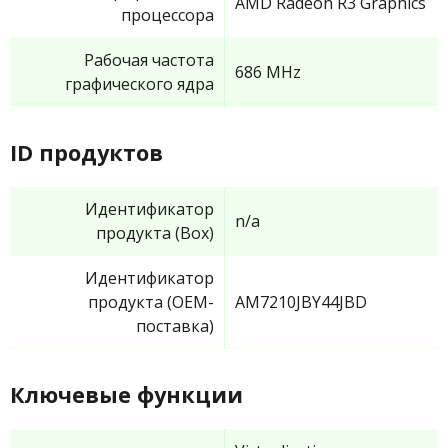
AMD Radeon R3 Graphics
процессора
Рабочая частота
686 MHz
графического ядра
ID продуктов
Идентификатор
n/a
продукта (Box)
Идентификатор
продукта (OEM-
AM7210JBY44JBD
поставка)
Ключевые функции