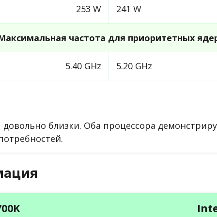
253 W
241 W
Максимальная частота для приоритетных яде
5.40 GHz
5.20 GHz
довольно близки. Оба процессора демонстриру
потребностей.
мация
700K
Int