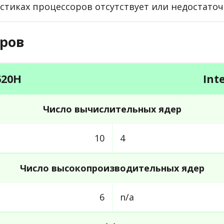
тиках процессоров отсутствует или недостаточ
ров
620H
Int
Число вычислительных ядер
10
4
Число высокопроизводительных ядер
6
n/a