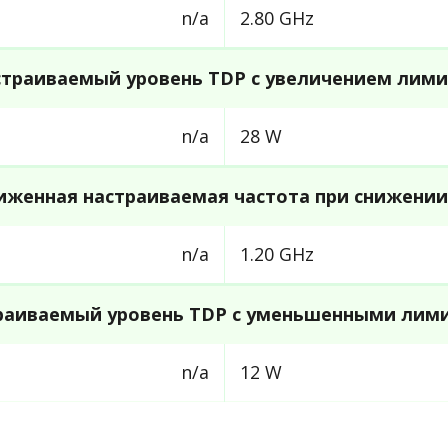
n/a
2.80 GHz
траиваемый уровень TDP с увеличением лим
n/a
28 W
иженная настраиваемая частота при снижении
n/a
1.20 GHz
раиваемый уровень TDP с уменьшенными лим
n/a
12 W