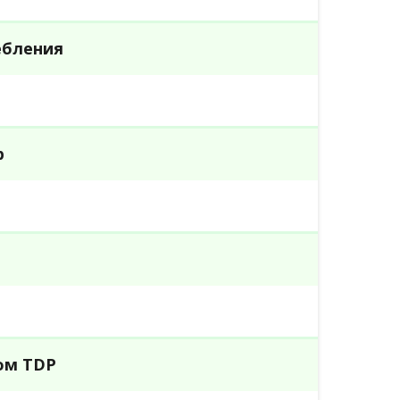
ебления
р
и
ом TDP