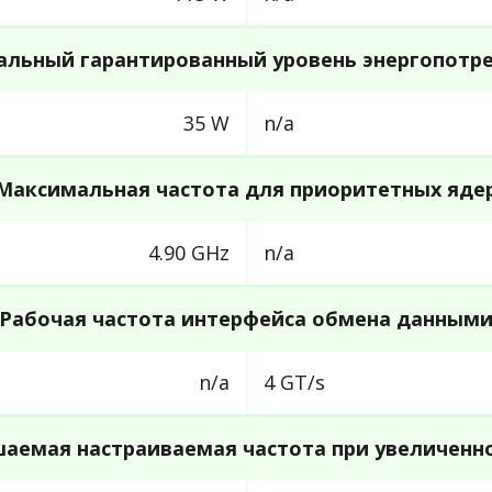
льный гарантированный уровень энергопотр
35 W
n/a
Максимальная частота для приоритетных яде
4.90 GHz
n/a
Рабочая частота интерфейса обмена данным
n/a
4 GT/s
аемая настраиваемая частота при увеличенн