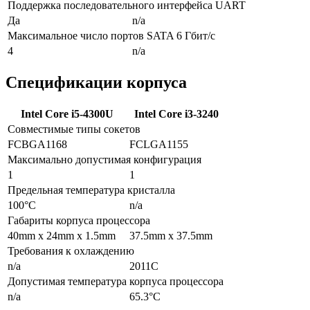
Поддержка последовательного интерфейса UART
Да
n/a
Максимальное число портов SATA 6 Гбит/с
4
n/a
Спецификации корпуса
Intel Core i5-4300U
Intel Core i3-3240
Совместимые типы сокетов
FCBGA1168
FCLGA1155
Максимально допустимая конфигурация
1
1
Предельная температура кристалла
100°C
n/a
Габариты корпуса процессора
40mm x 24mm x 1.5mm
37.5mm x 37.5mm
Требования к охлаждению
n/a
2011C
Допустимая температура корпуса процессора
n/a
65.3°C