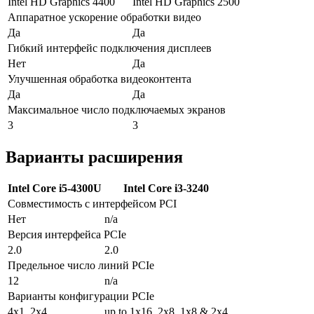
Intel HD Graphics 4400
Intel HD Graphics 2500
Аппаратное ускорение обработки видео
Да
Да
Гибкий интерфейс подключения дисплеев
Нет
Да
Улучшенная обработка видеоконтента
Да
Да
Максимальное число подключаемых экранов
3
3
Варианты расширения
Intel Core i5-4300U
Intel Core i3-3240
Совместимость с интерфейсом PCI
Нет
n/a
Версия интерфейса PCIe
2.0
2.0
Предельное число линий PCIe
12
n/a
Варианты конфигурации PCIe
4x1, 2x4
up to 1x16, 2x8, 1x8 & 2x4