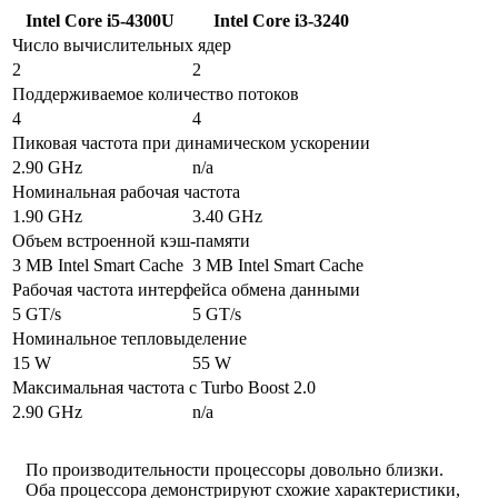
Intel Core i5-4300U
Intel Core i3-3240
Число вычислительных ядер
2
2
Поддерживаемое количество потоков
4
4
Пиковая частота при динамическом ускорении
2.90 GHz
n/a
Номинальная рабочая частота
1.90 GHz
3.40 GHz
Объем встроенной кэш-памяти
3 MB Intel Smart Cache
3 MB Intel Smart Cache
Рабочая частота интерфейса обмена данными
5 GT/s
5 GT/s
Номинальное тепловыделение
15 W
55 W
Максимальная частота с Turbo Boost 2.0
2.90 GHz
n/a
По производительности процессоры довольно близки.
Оба процессора демонстрируют схожие характеристики,