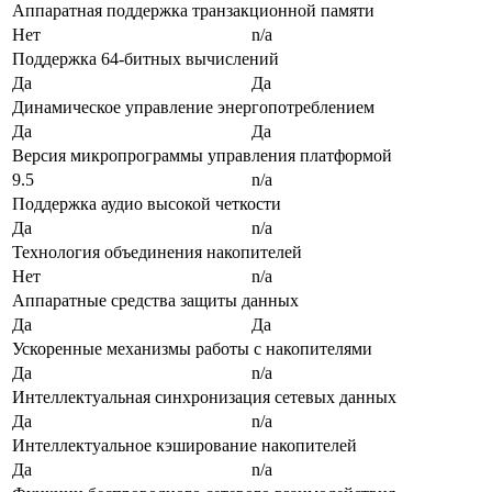
Аппаратная поддержка транзакционной памяти
Нет
n/a
Поддержка 64-битных вычислений
Да
Да
Динамическое управление энергопотреблением
Да
Да
Версия микропрограммы управления платформой
9.5
n/a
Поддержка аудио высокой четкости
Да
n/a
Технология объединения накопителей
Нет
n/a
Аппаратные средства защиты данных
Да
Да
Ускоренные механизмы работы с накопителями
Да
n/a
Интеллектуальная синхронизация сетевых данных
Да
n/a
Интеллектуальное кэширование накопителей
Да
n/a