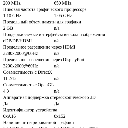
200 MHz
650 MHz
Пиковая частота графического процессора
1.10 GHz
1.05 GHz
Предельный объем памяти для графики
2 GB
n/a
Поддерживаемые интерфейсы вывода изображения
eDP/DP/HDMI
n/a
Предельное разрешение через HDMI
3280x2000@60Hz
n/a
Предельное разрешение через DisplayPort
3200x2000@60Hz
n/a
Совместимость с DirectX
11.2/12
n/a
Совместимость с OpenGL
4.3
n/a
Аппаратная поддержка стереоскопического 3D
Да
Да
Идентификатор устройства
0xA16
0x152
Наличие интегрированной графики