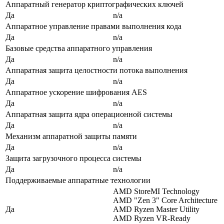
Аппаратный генератор криптографических ключей
Да
n/a
Аппаратное управление правами выполнения кода
Да
n/a
Базовые средства аппаратного управления
Да
n/a
Аппаратная защита целостности потока выполнения
Да
n/a
Аппаратное ускорение шифрования AES
Да
n/a
Аппаратная защита ядра операционной системы
Да
n/a
Механизм аппаратной защиты памяти
Да
n/a
Защита загрузочного процесса системы
Да
n/a
Поддерживаемые аппаратные технологии
AMD StoreMI Technology
AMD "Zen 3" Core Architecture
Да
AMD Ryzen Master Utility
AMD Ryzen VR-Ready