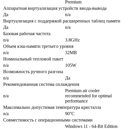
Premium
Аппаратная виртуализация устройств ввода-вывода
Да
n/a
Виртуализация с поддержкой расширенных таблиц памяти
Да
n/a
Базовая рабочая частота
n/a
3.8GHz
Объем кэш-памяти третьего уровня
n/a
32MB
Номинальный тепловой пакет
n/a
105W
Возможность ручного разгона
n/a
Да
Рекомендованная система охлаждения
Premium air cooler
n/a
recommended for optimal
performance
Максимально допустимая температура кристалла
n/a
90°C
Совместимость с операционными системами
Windows 11 - 64-Bit Edition