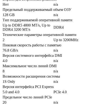
Нет
n/a
Предельный поддерживаемый объем ОЗУ
128 GB
n/a
Тип поддерживаемой оперативной памяти
Up to DDR5 4800 MT/s, Up to
DDR4
DDR4 3200 MT/s
Технические параметры оперативной памяти
2
Up to 3200MHz
Пиковая скорость работы с памятью
76.8 GB/s
n/a
Версия системного интерфейса DMI
4.0
n/a
Максимальное число линий DMI
8
n/a
Возможности расширения системы
1S Only
n/a
Версия интерфейса PCI Express
5.0 and 4.0
PCIe 4.0
Предельное число линий PCIe
20
n/a