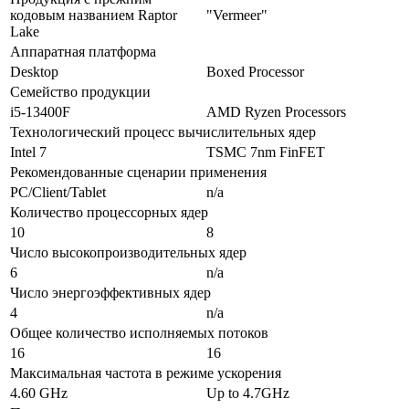
кодовым названием Raptor
"Vermeer"
Lake
Аппаратная платформа
Desktop
Boxed Processor
Семейство продукции
i5-13400F
AMD Ryzen Processors
Технологический процесс вычислительных ядер
Intel 7
TSMC 7nm FinFET
Рекомендованные сценарии применения
PC/Client/Tablet
n/a
Количество процессорных ядер
10
8
Число высокопроизводительных ядер
6
n/a
Число энергоэффективных ядер
4
n/a
Общее количество исполняемых потоков
16
16
Максимальная частота в режиме ускорения
4.60 GHz
Up to 4.7GHz