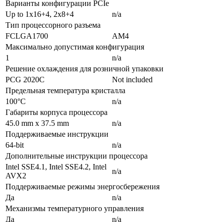
Варианты конфигурации PCIe
Up to 1x16+4, 2x8+4
n/a
Тип процессорного разъема
FCLGA1700
AM4
Максимально допустимая конфигурация
1
n/a
Решение охлаждения для розничной упаковки
PCG 2020C
Not included
Предельная температура кристалла
100°C
n/a
Габариты корпуса процессора
45.0 mm x 37.5 mm
n/a
Поддерживаемые инструкции
64-bit
n/a
Дополнительные инструкции процессора
Intel SSE4.1, Intel SSE4.2, Intel
n/a
AVX2
Поддерживаемые режимы энергосбережения
Да
n/a
Механизмы температурного управления
Да
n/a