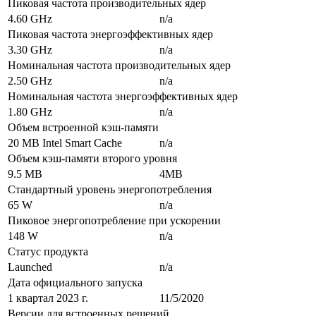
Пиковая частота производительных ядер
4.60 GHz
n/a
Пиковая частота энергоэффективных ядер
3.30 GHz
n/a
Номинальная частота производительных ядер
2.50 GHz
n/a
Номинальная частота энергоэффективных ядер
1.80 GHz
n/a
Объем встроенной кэш-памяти
20 MB Intel Smart Cache
n/a
Объем кэш-памяти второго уровня
9.5 MB
4MB
Стандартный уровень энергопотребления
65 W
n/a
Пиковое энергопотребление при ускорении
148 W
n/a
Статус продукта
Launched
n/a
Дата официального запуска
1 квартал 2023 г.
11/5/2020
Версии для встроенных решений