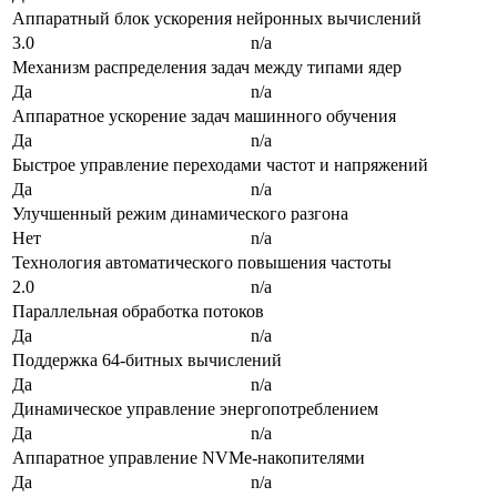
Аппаратный блок ускорения нейронных вычислений
3.0
n/a
Механизм распределения задач между типами ядер
Да
n/a
Аппаратное ускорение задач машинного обучения
Да
n/a
Быстрое управление переходами частот и напряжений
Да
n/a
Улучшенный режим динамического разгона
Нет
n/a
Технология автоматического повышения частоты
2.0
n/a
Параллельная обработка потоков
Да
n/a
Поддержка 64-битных вычислений
Да
n/a
Динамическое управление энергопотреблением
Да
n/a
Аппаратное управление NVMe-накопителями
Да
n/a