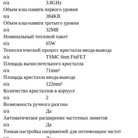
n/a
3.8GHz
Объем кэш-памяти первого уровня
n/a
384KB
Объем кэш-памяти третьего уровня
n/a
32MB
Номинальный тепловой пакет
n/a
65W
Технологический процесс кристалла ввода-вывода
n/a
TSMC 6nm FinFET
Площадь вычислительного кристалла
n/a
71mm²
Площадь кристалла ввода-вывода
n/a
122mm²
Количество кристаллов в корпусе
n/a
2
Возможность ручного разгона
n/a
Да
Автоматическое расширение частотных лимитов
n/a
Да
Тонкая настройка напряжений для оптимизации частот