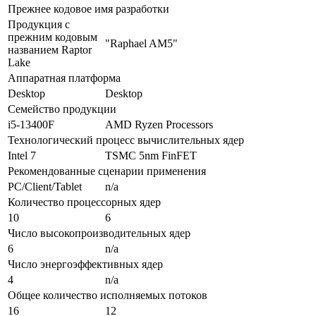
Прежнее кодовое имя разработки
Продукция с
прежним кодовым
"Raphael AM5"
названием Raptor
Lake
Аппаратная платформа
Desktop
Desktop
Семейство продукции
i5-13400F
AMD Ryzen Processors
Технологический процесс вычислительных ядер
Intel 7
TSMC 5nm FinFET
Рекомендованные сценарии применения
PC/Client/Tablet
n/a
Количество процессорных ядер
10
6
Число высокопроизводительных ядер
6
n/a
Число энергоэффективных ядер
4
n/a
Общее количество исполняемых потоков
16
12