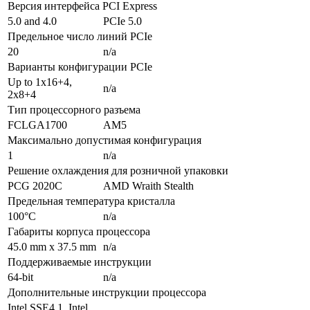
Версия интерфейса PCI Express
5.0 and 4.0
PCIe 5.0
Предельное число линий PCIe
20
n/a
Варианты конфигурации PCIe
Up to 1x16+4,
n/a
2x8+4
Тип процессорного разъема
FCLGA1700
AM5
Максимально допустимая конфигурация
1
n/a
Решение охлаждения для розничной упаковки
PCG 2020C
AMD Wraith Stealth
Предельная температура кристалла
100°C
n/a
Габариты корпуса процессора
45.0 mm x 37.5 mm
n/a
Поддерживаемые инструкции
64-bit
n/a
Дополнительные инструкции процессора
Intel SSE4.1, Intel