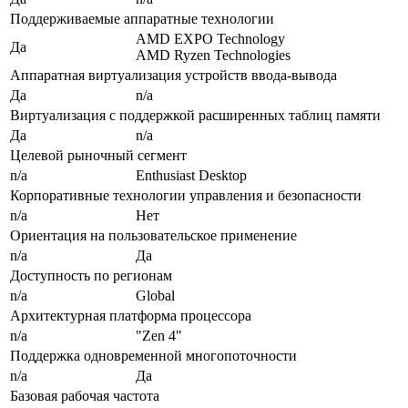
Поддерживаемые аппаратные технологии
AMD EXPO Technology
Да
AMD Ryzen Technologies
Аппаратная виртуализация устройств ввода-вывода
Да
n/a
Виртуализация с поддержкой расширенных таблиц памяти
Да
n/a
Целевой рыночный сегмент
n/a
Enthusiast Desktop
Корпоративные технологии управления и безопасности
n/a
Нет
Ориентация на пользовательское применение
n/a
Да
Доступность по регионам
n/a
Global
Архитектурная платформа процессора
n/a
"Zen 4"
Поддержка одновременной многопоточности
n/a
Да
Базовая рабочая частота