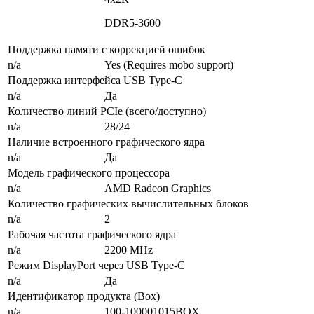
DDR5-3600
Поддержка памяти с коррекцией ошибок
n/a
Yes (Requires mobo support)
Поддержка интерфейса USB Type-C
n/a
Да
Количество линий PCIe (всего/доступно)
n/a
28/24
Наличие встроенного графического ядра
n/a
Да
Модель графического процессора
n/a
AMD Radeon Graphics
Количество графических вычислительных блоков
n/a
2
Рабочая частота графического ядра
n/a
2200 MHz
Режим DisplayPort через USB Type-C
n/a
Да
Идентификатор продукта (Box)
n/a
100-100001015BOX