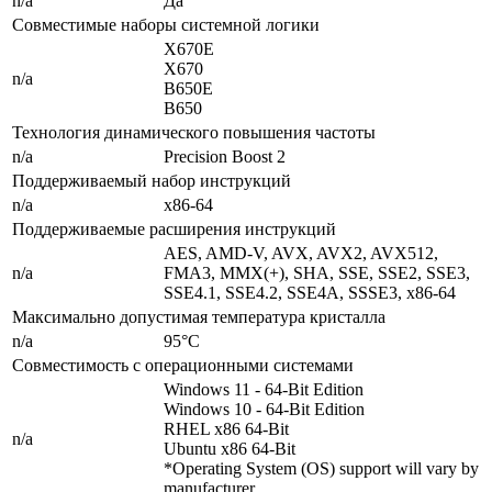
n/a
Да
Совместимые наборы системной логики
X670E
X670
n/a
B650E
B650
Технология динамического повышения частоты
n/a
Precision Boost 2
Поддерживаемый набор инструкций
n/a
x86-64
Поддерживаемые расширения инструкций
AES, AMD-V, AVX, AVX2, AVX512,
n/a
FMA3, MMX(+), SHA, SSE, SSE2, SSE3,
SSE4.1, SSE4.2, SSE4A, SSSE3, x86-64
Максимально допустимая температура кристалла
n/a
95°C
Совместимость с операционными системами
Windows 11 - 64-Bit Edition
Windows 10 - 64-Bit Edition
RHEL x86 64-Bit
n/a
Ubuntu x86 64-Bit
*Operating System (OS) support will vary by
manufacturer.