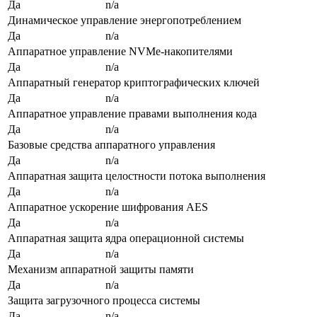
Да
n/a
Динамическое управление энергопотреблением
Да
n/a
Аппаратное управление NVMe-накопителями
Да
n/a
Аппаратный генератор криптографических ключей
Да
n/a
Аппаратное управление правами выполнения кода
Да
n/a
Базовые средства аппаратного управления
Да
n/a
Аппаратная защита целостности потока выполнения
Да
n/a
Аппаратное ускорение шифрования AES
Да
n/a
Аппаратная защита ядра операционной системы
Да
n/a
Механизм аппаратной защиты памяти
Да
n/a
Защита загрузочного процесса системы
Да
n/a