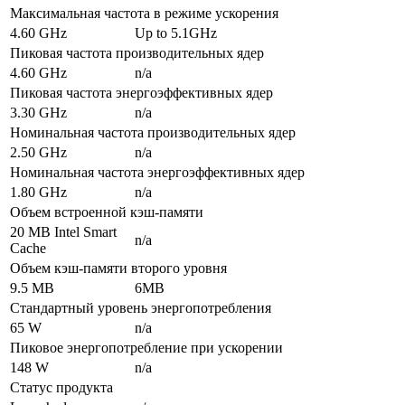
Максимальная частота в режиме ускорения
4.60 GHz
Up to 5.1GHz
Пиковая частота производительных ядер
4.60 GHz
n/a
Пиковая частота энергоэффективных ядер
3.30 GHz
n/a
Номинальная частота производительных ядер
2.50 GHz
n/a
Номинальная частота энергоэффективных ядер
1.80 GHz
n/a
Объем встроенной кэш-памяти
20 MB Intel Smart
n/a
Cache
Объем кэш-памяти второго уровня
9.5 MB
6MB
Стандартный уровень энергопотребления
65 W
n/a
Пиковое энергопотребление при ускорении
148 W
n/a
Статус продукта