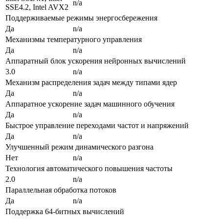
n/a
SSE4.2, Intel AVX2
Поддерживаемые режимы энергосбережения
Да
n/a
Механизмы температурного управления
Да
n/a
Аппаратный блок ускорения нейронных вычислений
3.0
n/a
Механизм распределения задач между типами ядер
Да
n/a
Аппаратное ускорение задач машинного обучения
Да
n/a
Быстрое управление переходами частот и напряжений
Да
n/a
Улучшенный режим динамического разгона
Нет
n/a
Технология автоматического повышения частоты
2.0
n/a
Параллельная обработка потоков
Да
n/a
Поддержка 64-битных вычислений