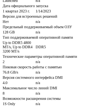
Launched
n/a
Дата официального запуска
1 квартал 2023 г.
1/14/2023
Версии для встроенных решений
Нет
n/a
Предельный поддерживаемый объем ОЗУ
128 GB
n/a
Тип поддерживаемой оперативной памяти
Up to DDR5 4800
MT/s, Up to DDR4
DDR5
3200 MT/s
Технические параметры оперативной памяти
2
n/a
Пиковая скорость работы с памятью
76.8 GB/s
n/a
Версия системного интерфейса DMI
4.0
n/a
Максимальное число линий DMI
8
n/a
Возможности расширения системы
1S Only
n/a