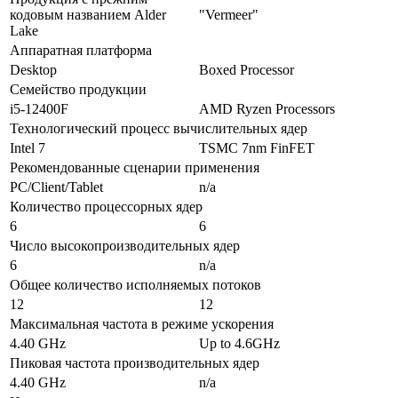
кодовым названием Alder
"Vermeer"
Lake
Аппаратная платформа
Desktop
Boxed Processor
Семейство продукции
i5-12400F
AMD Ryzen Processors
Технологический процесс вычислительных ядер
Intel 7
TSMC 7nm FinFET
Рекомендованные сценарии применения
PC/Client/Tablet
n/a
Количество процессорных ядер
6
6
Число высокопроизводительных ядер
6
n/a
Общее количество исполняемых потоков
12
12
Максимальная частота в режиме ускорения
4.40 GHz
Up to 4.6GHz
Пиковая частота производительных ядер
4.40 GHz
n/a