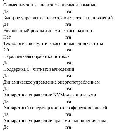
Совместимость с энергонезависимой памятью
Да
n/a
Быстрое управление переходами частот и напряжений
Да
n/a
Улучшенный режим динамического разгона
Нет
n/a
Технология автоматического повышения частоты
2.0
n/a
Параллельная обработка потоков
Да
n/a
Поддержка 64-битных вычислений
Да
n/a
Динамическое управление энергопотреблением
Да
n/a
Аппаратное управление NVMe-накопителями
Да
n/a
Аппаратный генератор криптографических ключей
Да
n/a
Аппаратное управление правами выполнения кода
Да
n/a