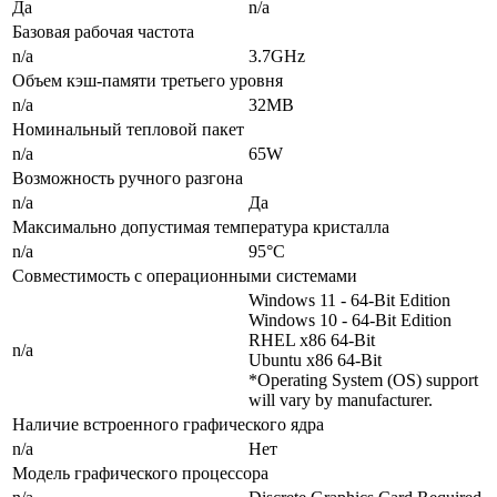
Да
n/a
Базовая рабочая частота
n/a
3.7GHz
Объем кэш-памяти третьего уровня
n/a
32MB
Номинальный тепловой пакет
n/a
65W
Возможность ручного разгона
n/a
Да
Максимально допустимая температура кристалла
n/a
95°C
Совместимость с операционными системами
Windows 11 - 64-Bit Edition
Windows 10 - 64-Bit Edition
RHEL x86 64-Bit
n/a
Ubuntu x86 64-Bit
*Operating System (OS) support
will vary by manufacturer.
Наличие встроенного графического ядра
n/a
Нет
Модель графического процессора