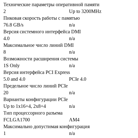
Технические параметры оперативной памяти
2
Up to 3200MHz
Пиковая скорость работы с памятью
76.8 GB/s
n/a
Версия системного интерфейса DMI
4.0
n/a
Максимальное число линий DMI
8
n/a
Возможности расширения системы
1S Only
n/a
Версия интерфейса PCI Express
5.0 and 4.0
PCIe 4.0
Предельное число линий PCIe
20
n/a
Варианты конфигурации PCIe
Up to 1x16+4, 2x8+4
n/a
Тип процессорного разъема
FCLGA1700
AM4
Максимально допустимая конфигурация
1
n/a