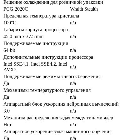
Решение охлаждения для розничной упаковки
PCG 2020C
Wraith Stealth
Предельная температура кристалла
100°C
n/a
Габариты корпуса процессора
45.0 mm x 37.5 mm
n/a
Поддерживаемые инструкции
64-bit
n/a
Дополнительные инструкции процессора
Intel SSE4.1, Intel SSE4.2, Intel
n/a
AVX2
Поддерживаемые режимы энергосбережения
Да
n/a
Механизмы температурного управления
Да
n/a
Аппаратный блок ускорения нейронных вычислений
3.0
n/a
Механизм распределения задач между типами ядер
Нет
n/a
Аппаратное ускорение задач машинного обучения
Да
n/a