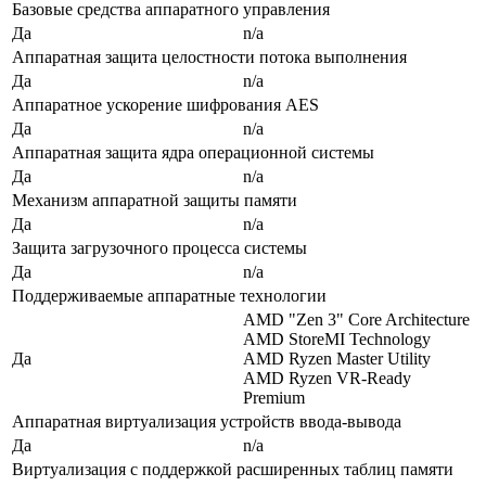
Базовые средства аппаратного управления
Да
n/a
Аппаратная защита целостности потока выполнения
Да
n/a
Аппаратное ускорение шифрования AES
Да
n/a
Аппаратная защита ядра операционной системы
Да
n/a
Механизм аппаратной защиты памяти
Да
n/a
Защита загрузочного процесса системы
Да
n/a
Поддерживаемые аппаратные технологии
AMD "Zen 3" Core Architecture
AMD StoreMI Technology
Да
AMD Ryzen Master Utility
AMD Ryzen VR-Ready
Premium
Аппаратная виртуализация устройств ввода-вывода
Да
n/a
Виртуализация с поддержкой расширенных таблиц памяти