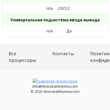
n/a
2.0/3.2
Универсальная подсистема ввода-вывода
n/a
Да
Все
Контакты
Политик
процессоры
конфиде
info@devicebattlearena.com
© 2026 devicebattlearena.com