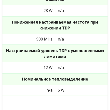
28 W
n/a
Пониженная настраиваемая частота при
снижении TDP
900 MHz
n/a
Настраиваемый уровень TDP с уменьшенными
лимитами
12 W
n/a
Номинальное тепловыделение
n/a
6 W