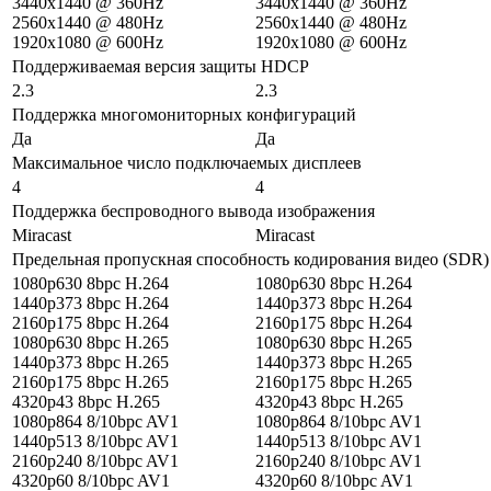
3440x1440 @ 360Hz
3440x1440 @ 360Hz
2560x1440 @ 480Hz
2560x1440 @ 480Hz
1920x1080 @ 600Hz
1920x1080 @ 600Hz
Поддерживаемая версия защиты HDCP
2.3
2.3
Поддержка многомониторных конфигураций
Да
Да
Максимальное число подключаемых дисплеев
4
4
Поддержка беспроводного вывода изображения
Miracast
Miracast
Предельная пропускная способность кодирования видео (SDR)
1080p630 8bpc H.264
1080p630 8bpc H.264
1440p373 8bpc H.264
1440p373 8bpc H.264
2160p175 8bpc H.264
2160p175 8bpc H.264
1080p630 8bpc H.265
1080p630 8bpc H.265
1440p373 8bpc H.265
1440p373 8bpc H.265
2160p175 8bpc H.265
2160p175 8bpc H.265
4320p43 8bpc H.265
4320p43 8bpc H.265
1080p864 8/10bpc AV1
1080p864 8/10bpc AV1
1440p513 8/10bpc AV1
1440p513 8/10bpc AV1
2160p240 8/10bpc AV1
2160p240 8/10bpc AV1
4320p60 8/10bpc AV1
4320p60 8/10bpc AV1