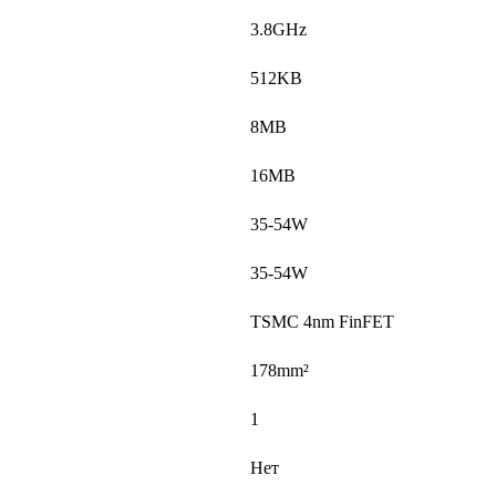
3.8GHz
512KB
8MB
16MB
35-54W
35-54W
TSMC 4nm FinFET
178mm²
1
Нет