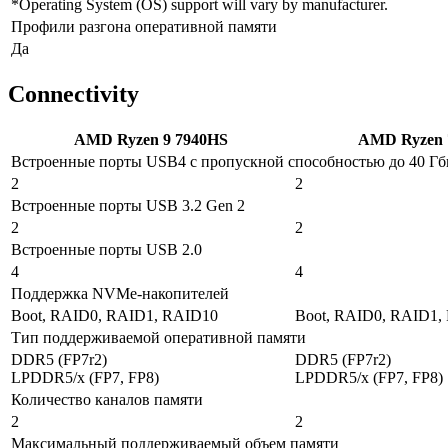
*Operating System (OS) support will vary by manufacturer.
Профили разгона оперативной памяти
Да
Connectivity
AMD Ryzen 9 7940HS
AMD Ryzen 
Встроенные порты USB4 с пропускной способностью до 40 Гб
2
2
Встроенные порты USB 3.2 Gen 2
2
2
Встроенные порты USB 2.0
4
4
Поддержка NVMe-накопителей
Boot, RAID0, RAID1, RAID10
Boot, RAID0, RAID1,
Тип поддерживаемой оперативной памяти
DDR5 (FP7r2)
DDR5 (FP7r2)
LPDDR5/x (FP7, FP8)
LPDDR5/x (FP7, FP8)
Количество каналов памяти
2
2
Максимальный поддерживаемый объем памяти