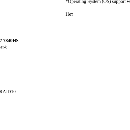
*Operating System (OS) support wi
Нет
7 7840HS
ит/с
 RAID10