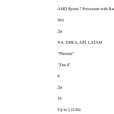
AMD Ryzen 7 Processors with Ra
Нет
Да
NA, EMEA, APJ, LATAM
"Phoenix"
"Zen 4"
8
Да
16
Up to 5.1GHz