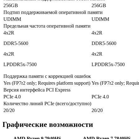
256GB
256GB
Подтип поддерживаемой оперативной памяти
UDIMM
UDIMM
Предельная частота оперативной памяти
4x2R
4x2R
DDR5-5600
DDR5-5600
4x2R
4x2R
LPDDR5x-7500
LPDDR5x-7500
Поддержка памяти с коррекцией ошибок
Yes (FP7r2 only; Requires platform support)
Yes (FP7r2 only; Requir
Версия интерфейса PCI Express
PCIe 4.0
PCIe 4.0
Количество линий PCIe (всего/доступно)
20/20
20/20
Графические возможности
AMD Ryzen 9 7940HS
AMD Ryzen 7 7840HS