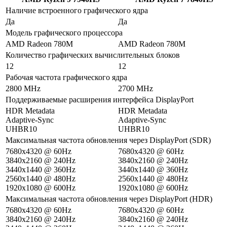
Наличие встроенного графического ядра
Да
Да
Модель графического процессора
AMD Radeon 780M
AMD Radeon 780M
Количество графических вычислительных блоков
12
12
Рабочая частота графического ядра
2800 MHz
2700 MHz
Поддерживаемые расширения интерфейса DisplayPort
HDR Metadata
HDR Metadata
Adaptive-Sync
Adaptive-Sync
UHBR10
UHBR10
Максимальная частота обновления через DisplayPort (SDR)
7680x4320 @ 60Hz
7680x4320 @ 60Hz
3840x2160 @ 240Hz
3840x2160 @ 240Hz
3440x1440 @ 360Hz
3440x1440 @ 360Hz
2560x1440 @ 480Hz
2560x1440 @ 480Hz
1920x1080 @ 600Hz
1920x1080 @ 600Hz
Максимальная частота обновления через DisplayPort (HDR)
7680x4320 @ 60Hz
7680x4320 @ 60Hz
3840x2160 @ 240Hz
3840x2160 @ 240Hz