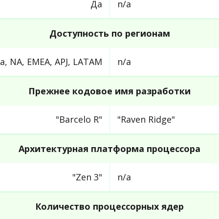
Да
n/a
Доступность по регионам
na, NA, EMEA, APJ, LATAM
n/a
Прежнее кодовое имя разработки
"Barcelo R"
"Raven Ridge"
Архитектурная платформа процессора
"Zen 3"
n/a
Количество процессорных ядер