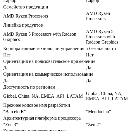
Laptop
Laptop
Семейство продукции
AMD Ryzen
AMD Ryzen Processors
Processors
Линейка продуктов
AMD Ryzen 5
AMD Ryzen 5 Processors with Radeon
Processors with
Graphics
Radeon Graphics
Корпоративные технологии управления и безопасности
Нет
Нет
Ориентация на пользовательское применение
Да
Да
Ориентация на коммерческое использование
Да
Да
Доступность по регионам
Global, China, NA,
Global, China, NA, EMEA, APJ, LATAM
EMEA, APJ, LATAM
Прежнее кодовое имя разработки
"Barcelo R"
"Mendocino"
Архитектурная платформа процессора
"Zen 3"
"Zen 2"
Количество процессорных ядер