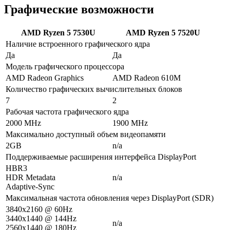
Графические возможности
AMD Ryzen 5 7530U
AMD Ryzen 5 7520U
Наличие встроенного графического ядра
Да
Да
Модель графического процессора
AMD Radeon Graphics
AMD Radeon 610M
Количество графических вычислительных блоков
7
2
Рабочая частота графического ядра
2000 MHz
1900 MHz
Максимально доступный объем видеопамяти
2GB
n/a
Поддерживаемые расширения интерфейса DisplayPort
HBR3
HDR Metadata
n/a
Adaptive-Sync
Максимальная частота обновления через DisplayPort (SDR)
3840x2160 @ 60Hz
3440x1440 @ 144Hz
n/a
2560x1440 @ 180Hz