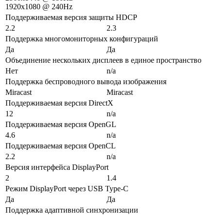
1920x1080 @ 240Hz
Поддерживаемая версия защиты HDCP
2.2
2.3
Поддержка многомониторных конфигураций
Да
Да
Объединение нескольких дисплеев в единое пространство
Нет
n/a
Поддержка беспроводного вывода изображения
Miracast
Miracast
Поддерживаемая версия DirectX
12
n/a
Поддерживаемая версия OpenGL
4.6
n/a
Поддерживаемая версия OpenCL
2.2
n/a
Версия интерфейса DisplayPort
2
1.4
Режим DisplayPort через USB Type-C
Да
Да
Поддержка адаптивной синхронизации