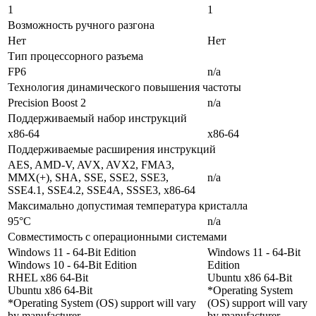
1
1
Возможность ручного разгона
Нет
Нет
Тип процессорного разъема
FP6
n/a
Технология динамического повышения частоты
Precision Boost 2
n/a
Поддерживаемый набор инструкций
x86-64
x86-64
Поддерживаемые расширения инструкций
AES, AMD-V, AVX, AVX2, FMA3,
MMX(+), SHA, SSE, SSE2, SSE3,
n/a
SSE4.1, SSE4.2, SSE4A, SSSE3, x86-64
Максимально допустимая температура кристалла
95°C
n/a
Совместимость с операционными системами
Windows 11 - 64-Bit Edition
Windows 11 - 64-Bit
Windows 10 - 64-Bit Edition
Edition
RHEL x86 64-Bit
Ubuntu x86 64-Bit
Ubuntu x86 64-Bit
*Operating System
*Operating System (OS) support will vary
(OS) support will vary
by manufacturer.
by manufacturer.